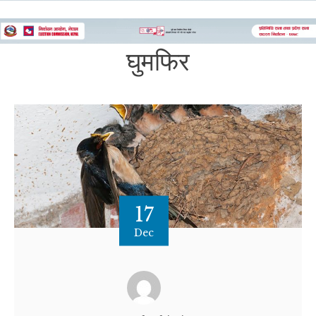
घुमफिर
17
Dec