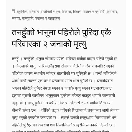
घुमफिर
,
पहिचान
,
राजनिती र एंन
,
विकास
,
विचार
,
विज्ञान र प्रविधि
,
समाचार
,
समाज
,
सस्ंकृति
,
स्वास्थ र वातावरण
तनहुँको भानुमा पहिरोले पुरिदा एकै
परिवारका २ जनाको मृत्यु
तनहुँ । तनहुँको भानुमा सोमबार परेको अविरल वर्षाका कारण पहिरो गएको छ
। जिल्लाको भानु–९ सिमलगैह्रामा सोमबार दिउँसो करिब २ बजेतिर गएको
पहिरोका कारण स्थानीय महेन्द्र धौलारीको घर पुरिएको छ । यस्तै नजिकैको
अर्को मान्छे नबस्ने एक घर र धन्सारमा समेत क्षति पुगेको छ । घरमाथिबाट
आएको पहिरोले पुरिएर बेपत्ता भएका २ जनाकै मृत्यु भएको घटनास्थलबाट
इलाका प्रहरी कार्यालय भानुमुकाम डुम्रेका महेन्द्र बहादुर थापाले जानकारी
दिनुभयो । मृत्यु हुनेमा १७ वर्षीया शिताष्मा धौलारी र ८० वर्षीया तिलमाया
धौलारी रहेका छन । जीवितै उद्धार गरिएको शिताष्माको उपचारका लागी लैजादा
मृत्यु भएको प्रहरीले जनाएको छ । त्यस्तै उनको हजुरआमा तिलमायाको भने
पहिरोले पुरिएर मृत अवस्था शव निकालिएको प्रहरीले जानकारी दिएको छ ।