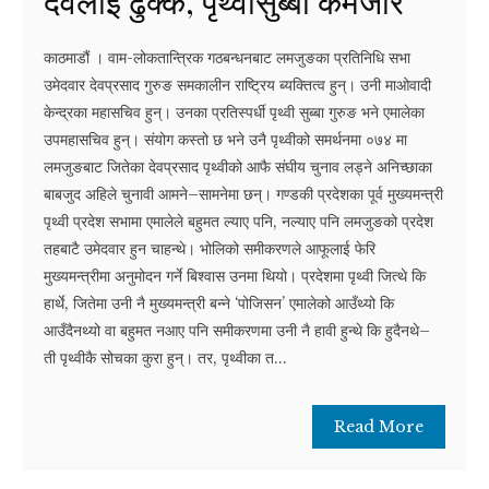
देवलाई ढुक्क, पृथ्वीसुब्बा कमजोर
काठमाडौं । वाम-लोकतान्त्रिक गठबन्धनबाट लमजुङका प्रतिनिधि सभा
उमेदवार देवप्रसाद गुरुङ समकालीन राष्ट्रिय ब्यक्तित्व हुन्। उनी माओवादी
केन्द्रका महासचिव हुन्। उनका प्रतिस्पर्धी पृथ्वी सुब्बा गुरुङ भने एमालेका
उपमहासचिव हुन्। संयोग कस्तो छ भने उनै पृथ्वीको समर्थनमा ०७४ मा
लमजुङबाट जितेका देवप्रसाद पृथ्वीको आफै संघीय चुनाव लड्ने अनिच्छाका
बाबजुद अहिले चुनावी आमने–सामनेमा छन्। गण्डकी प्रदेशका पूर्व मुख्यमन्त्री
पृथ्वी प्रदेश सभामा एमालेले बहुमत ल्याए पनि, नल्याए पनि लमजुङको प्रदेश
तहबाटै उमेदवार हुन चाहन्थे। भोलिको समीकरणले आफूलाई फेरि
मुख्यमन्त्रीमा अनुमोदन गर्ने बिश्वास उनमा थियो। प्रदेशमा पृथ्वी जित्थे कि
हार्थे, जितेमा उनी नै मुख्यमन्त्री बन्ने ‘पोजिसन’ एमालेको आउँथ्यो कि
आउँदैनथ्यो वा बहुमत नआए पनि समीकरणमा उनी नै हावी हुन्थे कि हुदैनथे–
ती पृथ्वीकै सोचका कुरा हुन्। तर, पृथ्वीका त...
Read More