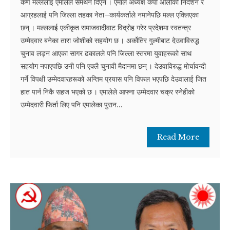
कर्ण मल्ललाई एमालेले समर्थन दिएन । एमाले अध्यक्ष केपी ओलीको निर्देशन र
आग्रहलाई पनि जिल्ला तहका नेता–कार्यकर्ताले नमानेपछि मल्ल एक्लिएका
छन् । मल्ललाई एकीकृत समाजवादीवाट विद्रोह गरेर प्रदेशमा स्वतन्त्र
उम्मेदवार बनेका तारा जोशीको सहयोग छ । अर्कोतिर गुल्मीबाट देउवाविरुद्ध
चुनाव लड्न आएका सागर ढकालले पनि जिल्ला स्तरमा युवाहरूको साथ
सहयोग नपाएपछि उनी पनि एक्लै चुनावी मैदानमा छन् । देउवाविरुद्ध मोर्चावन्दी
गर्ने विपक्षी उम्मेदवारहरूको अन्तिम प्रयास पनि विफल भएपछि देउवालाई जित
हात पार्न निकै सहज भएको छ । एमालेले आफ्ना उम्मेदवार चक्र स्नेहीको
उम्मेदवारी फिर्ता लिए पनि एमालेका पुरान...
Read More