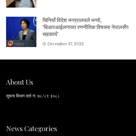
चिनियाँ विदेश मन्त्रालयले भन्यो,
‘बिआरआईलगायत रणनीतिक विषयमा नेपालसँग
सहकार्य’
December 27, 2022
About Us
सूचना विभाग दर्ता नं: ७८/८९ ३५८८
News Categories