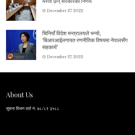
यस्ता छन् सरकारको निर्णय
December 27, 2022
चिनियाँ विदेश मन्त्रालयले भन्यो,
‘बिआरआईलगायत रणनीतिक विषयमा नेपालसँग
सहकार्य’
December 27, 2022
About Us
सूचना विभाग दर्ता नं: ७८/८९ ३५८८